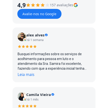
4,9
157 avaliações
Avalie-nos no Google
alex alves
há 1 semana
Busquei informações sobre os serviços de
acolhimento para pessoa em luto e o
atendimento da Sra. Samira foi excelente,
fazendo com que a experiência inicial tenha
sido gratificante.
Leia mais
Camila Vieira
há 1 mês