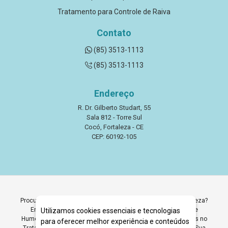
Tratamento para Controle de Raiva
Contato
(85) 3513-1113
(85) 3513-1113
Endereço
R. Dr. Gilberto Studart, 55
Sala 812 - Torre Sul
Cocó, Fortaleza - CE
CEP: 60192-105
Procurando Tratamento para Transtornos de Humor em Fortaleza?
Encontre Aqui Tratamento Psicológico para Transtornos de
Utilizamos cookies essenciais e tecnologias
Humor em Fortaleza. Clínica Quartzo Psicólogos Especialistas no
para oferecer melhor experiência e conteúdos