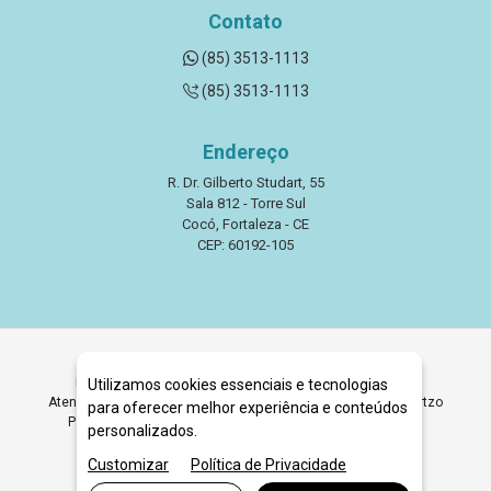
Contato
(85) 3513-1113
(85) 3513-1113
Endereço
R. Dr. Gilberto Studart, 55
Sala 812 - Torre Sul
Cocó, Fortaleza - CE
CEP: 60192-105
Procurando Psicólogo NR1 em Fortaleza? Encontre Aqui
Utilizamos cookies essenciais e tecnologias
Atendimento Psicológico Especializado em NR1. Clínica Quartzo
para oferecer melhor experiência e conteúdos
Psicólogos Especialistas em Psicólogo NR1 em Fortaleza.
personalizados.
Agende Sua Consulta.
Customizar
Política de Privacidade