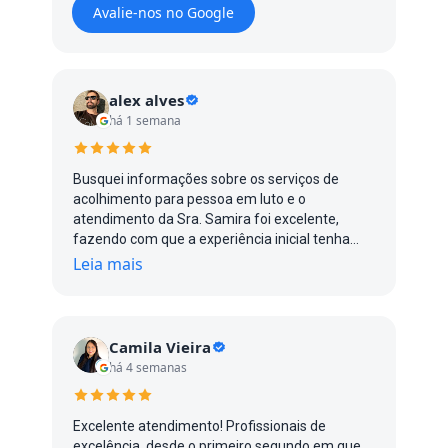
Avalie-nos no Google
alex alves
há 1 semana
Busquei informações sobre os serviços de
acolhimento para pessoa em luto e o
atendimento da Sra. Samira foi excelente,
fazendo com que a experiência inicial tenha
sido gratificante.
Leia mais
Camila Vieira
há 4 semanas
Excelente atendimento! Profissionais de
excelência, desde o primeiro segundo em que