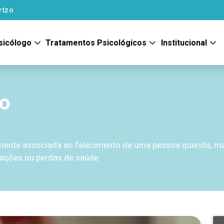
rtzo
sicólogo
Tratamentos Psicológicos
Institucional
to
almente associada ao falecimento de uma pessoa querida, 
rações ou perdas de saúde.