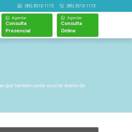
(85) 3513-1113
(85) 3513-1113
Agendar
Agendar
Consulta
Consulta
Presencial
Online
mas que também pode ocorrer diante de