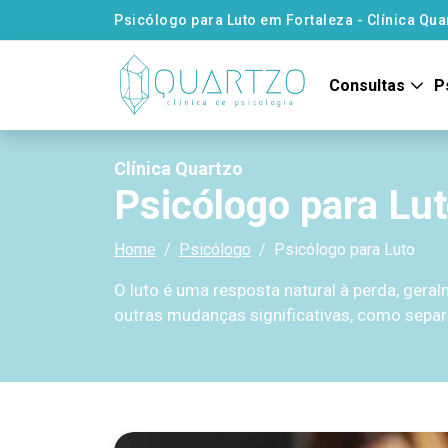
Psicólogo para Luto em Fortaleza - Clínica Qua
Consultas
P
Clínica Quartzo
Psicólogo para Lu
Home
Psicólogo
Psicólogo para Luto
O luto é uma resposta natural à perda, ger
outras mudanças significativas, como sepa