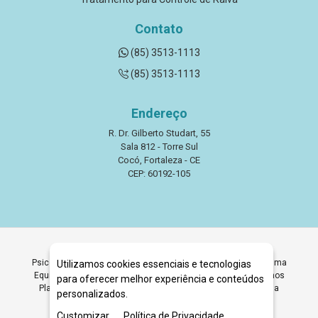
Contato
(85) 3513-1113
(85) 3513-1113
Endereço
R. Dr. Gilberto Studart, 55
Sala 812 - Torre Sul
Cocó, Fortaleza - CE
CEP: 60192-105
Psicólogo para Adolescentes em Fortaleza. Contamos com uma
Utilizamos cookies essenciais e tecnologias
Equipe Especializada e Atendimento Humanizado. Oferecemos
para oferecer melhor experiência e conteúdos
Plantão Psicológico com Atendimento Imediato. Agende Sua
personalizados.
Consulta na Clínica Quartzo.
Customizar
Política de Privacidade