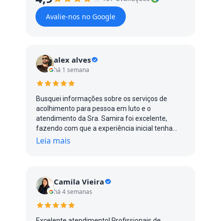
Avalie-nos no Google
alex alves
há 1 semana
Busquei informações sobre os serviços de
acolhimento para pessoa em luto e o
atendimento da Sra. Samira foi excelente,
fazendo com que a experiência inicial tenha
sido gratificante.
Leia mais
Camila Vieira
há 4 semanas
Excelente atendimento! Profissionais de