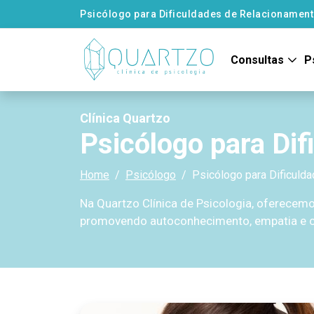
Psicólogo para Dificuldades de Relacionamen
Consultas
P
Clínica Quartzo
Psicólogo para Di
Home
Psicólogo
Psicólogo para Dificuld
Na Quartzo Clínica de Psicologia, oferecemo
promovendo autoconhecimento, empatia e 