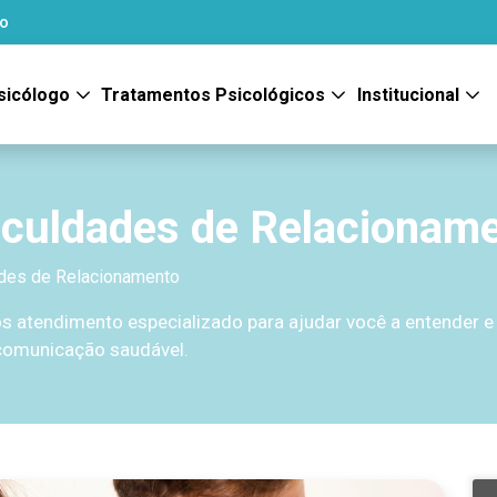
to
sicólogo
Tratamentos Psicológicos
Institucional
ficuldades de Relacionam
ades de Relacionamento
s atendimento especializado para ajudar você a entender e 
comunicação saudável.