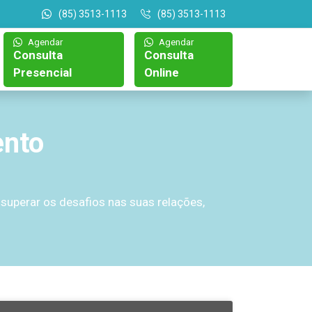
(85) 3513-1113
(85) 3513-1113
Agendar
Agendar
Consulta
Consulta
Presencial
Online
ento
superar os desafios nas suas relações,