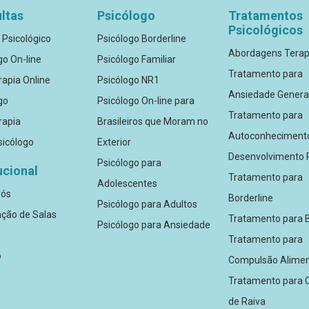
ltas
Psicólogo
Tratamentos
Psicológicos
 Psicológico
Psicólogo Borderline
Abordagens Terap
go On-line
Psicólogo Familiar
Tratamento para
rapia Online
Psicólogo NR1
Ansiedade Genera
go
Psicólogo On-line para
Tratamento para
rapia
Brasileiros que Moram no
Autoconheciment
icólogo
Exterior
Desenvolvimento 
Psicólogo para
ucional
Tratamento para
Adolescentes
Nós
Borderline
Psicólogo para Adultos
ção de Salas
Tratamento para B
Psicólogo para Ansiedade
Tratamento para
o
Compulsão Alimen
Tratamento para C
de Raiva