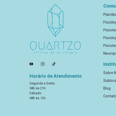
Consu
Plantão
Psicólo
Psicote
Psicólo
Psicote
Neurops
Instit
Sobre 
Horário de Atendimento
Subloca
Segunda a Sexta
08h às 21h
Blog
Sábado
Contat
08h às 12h