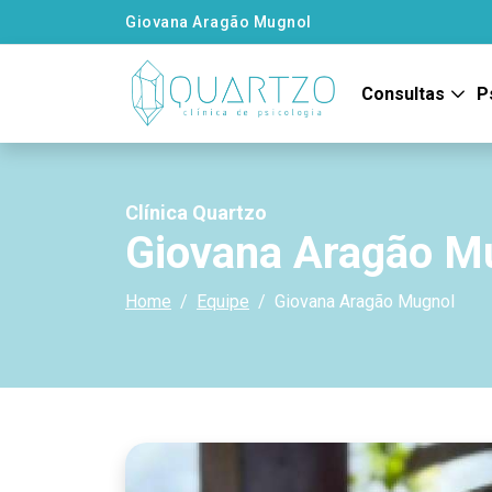
Giovana Aragão Mugnol
Consultas
P
Clínica Quartzo
Giovana Aragão M
Home
Equipe
Giovana Aragão Mugnol